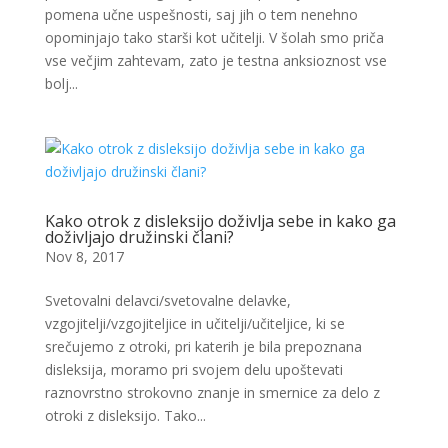
pomena učne uspešnosti, saj jih o tem nenehno
opominjajo tako starši kot učitelji. V šolah smo priča
vse večjim zahtevam, zato je testna anksioznost vse
bolj...
Kako otrok z disleksijo doživlja sebe in kako ga
doživljajo družinski člani?
Nov 8, 2017
Svetovalni delavci/svetovalne delavke,
vzgojitelji/vzgojiteljice in učitelji/učiteljice, ki se
srečujemo z otroki, pri katerih je bila prepoznana
disleksija, moramo pri svojem delu upoštevati
raznovrstno strokovno znanje in smernice za delo z
otroki z disleksijo. Tako...