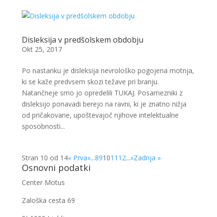
Disleksija v predšolskem obdobju
Okt 25, 2017
Po nastanku je disleksija nevrološko pogojena motnja,
ki se kaže predvsem skozi težave pri branju.
Natančneje smo jo opredelili TUKAJ. Posamezniki z
disleksijo ponavadi berejo na ravni, ki je znatno nižja
od pričakovane, upoštevajoč njihove intelektualne
sposobnosti...
Stran 10 od 14
« Prva
«
...
8
9
10
11
12
...
»
Zadnja »
Osnovni podatki
Center Motus
Zaloška cesta 69